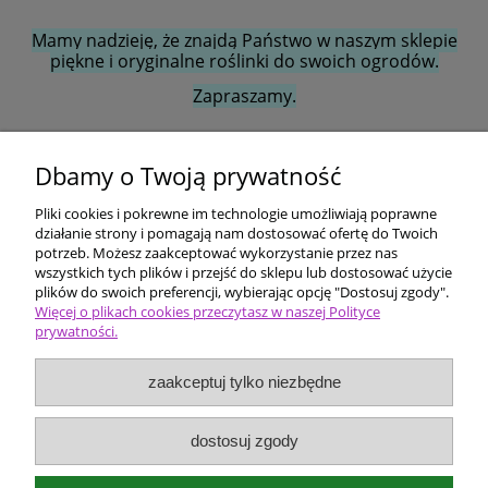
Mamy nadzieję, że znajdą Państwo w naszym sklepie
piękne i oryginalne roślinki do swoich ogrodów.
Zapraszamy.
Dbamy o Twoją prywatność
Ten produkt jest niedostępny.
Pliki cookies i pokrewne im technologie umożliwiają poprawne
Pomoc
działanie strony i pomagają nam dostosować ofertę do Twoich
potrzeb. Możesz zaakceptować wykorzystanie przez nas
wszystkich tych plików i przejść do sklepu lub dostosować użycie
Dostawa i płatności
plików do swoich preferencji, wybierając opcję "Dostosuj zgody".
Więcej o plikach cookies przeczytasz w naszej Polityce
prywatności.
Moje konto
zaakceptuj tylko niezbędne
Ceny i rodzaje zakupów
O firmie
dostosuj zgody
Bergenia Szkółka roślin ozdobnych