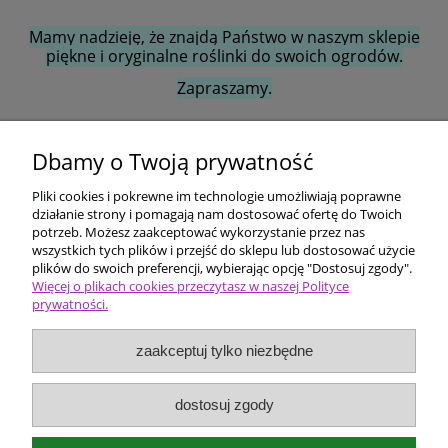
Mamy nadzieję, że znajdą Państwo w naszym sklepie
piękne i oryginalne roślinki do swoich ogrodów.
Zapraszamy.
Dbamy o Twoją prywatność
Ten produkt jest niedostępny.
Pliki cookies i pokrewne im technologie umożliwiają poprawne
Pomoc
działanie strony i pomagają nam dostosować ofertę do Twoich
potrzeb. Możesz zaakceptować wykorzystanie przez nas
wszystkich tych plików i przejść do sklepu lub dostosować użycie
Dostawa i płatności
plików do swoich preferencji, wybierając opcję "Dostosuj zgody".
Więcej o plikach cookies przeczytasz w naszej Polityce
prywatności.
Moje konto
zaakceptuj tylko niezbędne
Ceny i rodzaje zakupów
O firmie
dostosuj zgody
Bergenia Szkółka roślin ozdobnych