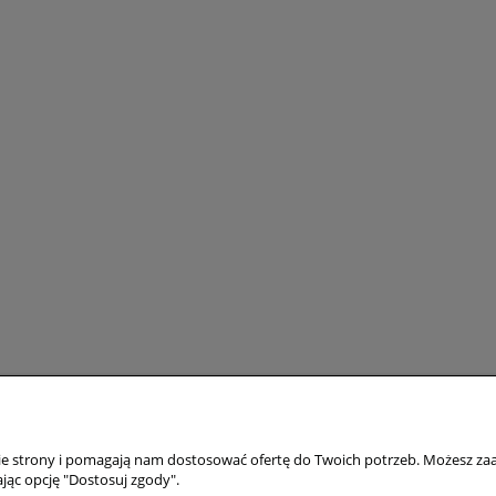
Moje konto
Ceny i rodzaje 
nie strony i pomagają nam dostosować ofertę do Twoich potrzeb. Możesz zaa
staw
Twoje zamówienia
Zakup detaliczny
jąc opcję "Dostosuj zgody".
Ustawienia konta
Zakup hurtowy