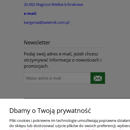
32-002 Węgrzce Wielkie k/Krakowa
e-mail:
bergenia@kwietnik.com.pl
Newsletter
Podaj swój adres e-mail, jeżeli chcesz
otrzymywać informacje o nowościach i
promocjach.
Dbamy o Twoją prywatność
Pomoc
Dostawa i płatności
Pliki cookies i pokrewne im technologie umożliwiają poprawne działa
Polityka prywatności
Terminy realizacji do
do sklepu lub dostosować użycie plików do swoich preferencji, wybiera
Polityka Cookie
Koszty przesyłki