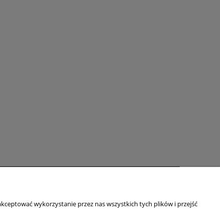
zakupów
O firmie
kceptować wykorzystanie przez nas wszystkich tych plików i przejść
O nas