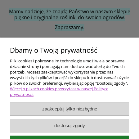
Mamy nadzieję, że znajdą Państwo w naszym sklepie
piękne i oryginalne roślinki do swoich ogrodów.
Zapraszamy.
Dbamy o Twoją prywatność
Ten produkt jest niedostępny.
Pliki cookies i pokrewne im technologie umożliwiają poprawne
Pomoc
działanie strony i pomagają nam dostosować ofertę do Twoich
potrzeb. Możesz zaakceptować wykorzystanie przez nas
wszystkich tych plików i przejść do sklepu lub dostosować użycie
Dostawa i płatności
plików do swoich preferencji, wybierając opcję "Dostosuj zgody".
Więcej o plikach cookies przeczytasz w naszej Polityce
prywatności.
Moje konto
zaakceptuj tylko niezbędne
Ceny i rodzaje zakupów
O firmie
dostosuj zgody
Bergenia Szkółka roślin ozdobnych