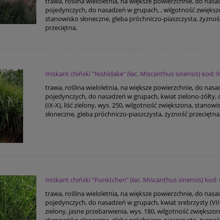
trawa, roślina wieloletnia, na większe powierzchnie, do nas
pojedynczych, do nasadzeń w grupach, , wilgotność zwiększ
stanowisko słoneczne, gleba próchniczo-piaszczysta, żyznoś
przeciętna,
miskant chiński "Nishidake" (łac. Miscanthus sinensis) kod: 
trawa, roślina wieloletnia, na większe powierzchnie, do nas
pojedynczych, do nasadzeń w grupach, kwiat zielono-żółty, 
(IX-X), liść zielony, wys. 250, wilgotność zwiększona, stanowi
słoneczne, gleba próchniczo-piaszczysta, żyzność przeciętna
miskant chiński "Punktchen" (łac. Miscanthus sinensis) kod:
trawa, roślina wieloletnia, na większe powierzchnie, do nas
pojedynczych, do nasadzeń w grupach, kwiat srebrzysty (VIII-
zielony, jasne przebarwienia, wys. 180, wilgotność zwiększon