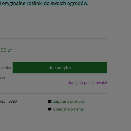
 oryginalne roślinki do swoich ogrodów.
,00 zł
do koszyka
dzonka
czce
dodaj do przechowalni
ktu:
8890
zapytaj o produkt
poleć znajomemu