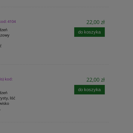
22,00 zł
 kod: 4104
adzeń
do koszyka
rązowy
ć
22,00 zł
is) kod:
do koszyka
adzeń
sty, liść
owisko
,