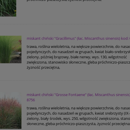
miskant chiński "Gracillimus" (łac. Miscanthus sinensis) kod:
trawa, roślina wieloletnia, na większe powierzchnie, do nas
pojedynczych, do nasadzeń w grupach, kwiat biało-srebrzysty
zielony, później brązowy, białe nerwy, wys. 130, wilgotność
zwiększona, stanowisko słoneczne, gleba próchniczo-piaszcz
żyzność przeciętna,
miskant chiński "Grosse Fontaene" (łac. Miscanthus sinensis
8756
trawa, roślina wieloletnia, na większe powierzchnie, do nas
pojedynczych, do nasadzeń w grupach, kwiat srebrzysty (IX-X)
zielony, biały środek, wys. 250, wilgotność zwiększona, stan
słoneczne, gleba próchniczo-piaszczysta, żyzność przeciętna