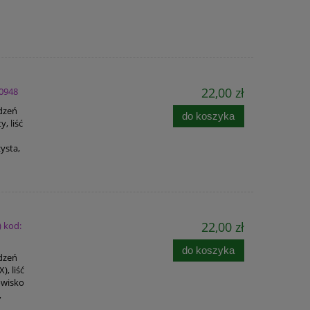
22,00 zł
 0948
adzeń
do koszyka
, liść
ysta,
22,00 zł
) kod:
do koszyka
adzeń
, liść
owisko
,