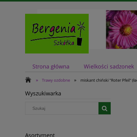
Strona główna
Wielkości sadzonek
»
»
Trawy ozdobne
miskant chiński "Roter Pfeil" (ł
Wyszukiwarka
Asortyment