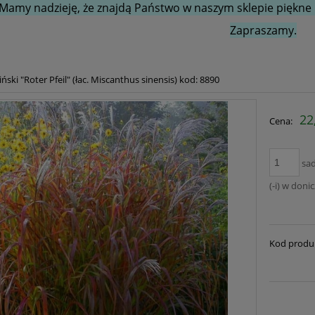
Mamy nadzieję, że znajdą Państwo w naszym sklepie piękne i
Zapraszamy.
ński "Roter Pfeil" (łac. Miscanthus sinensis) kod: 8890
22
Cena:
sa
(-i) w doni
Kod produ