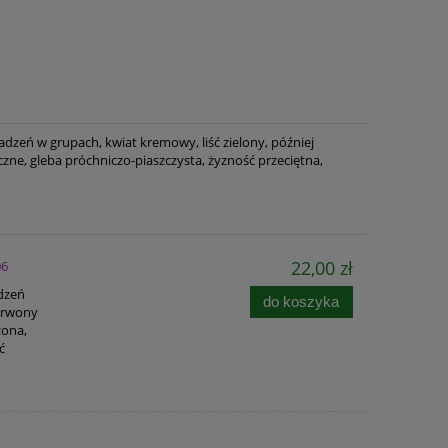
adzeń w grupach, kwiat kremowy, liść zielony, później
ne, gleba próchniczo-piaszczysta, żyzność przeciętna,
22,00 zł
06
adzeń
do koszyka
zerwony
zona,
ć