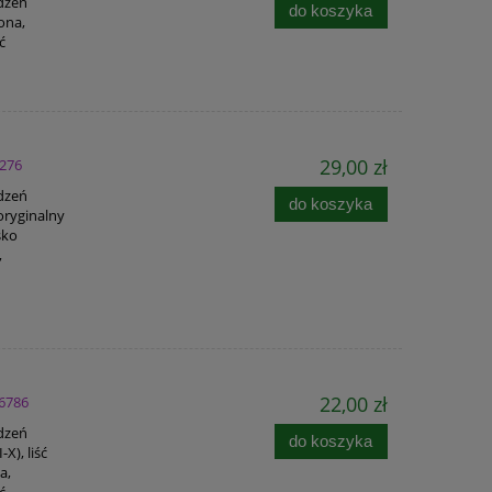
adzeń
do koszyka
ona,
ć
29,00 zł
9276
adzeń
do koszyka
oryginalny
sko
,
22,00 zł
 6786
adzeń
do koszyka
X), liść
a,