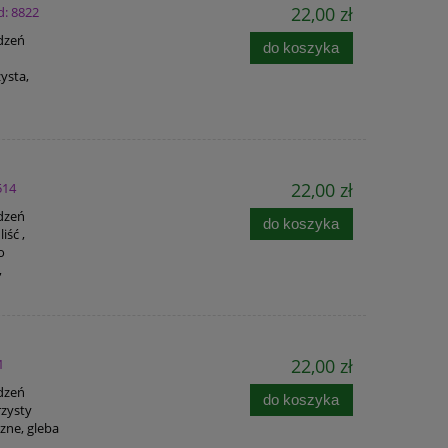
22,00 zł
d: 8822
adzeń
do koszyka
ysta,
22,00 zł
514
adzeń
do koszyka
iść ,
o
,
22,00 zł
1
adzeń
do koszyka
rzysty
czne, gleba