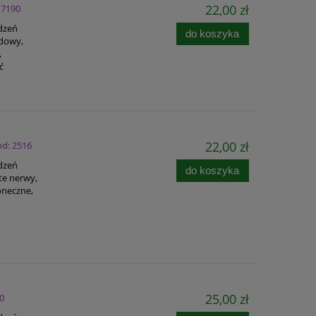
22,00 zł
 7190
adzeń
do koszyka
rdowy,
,
ć
22,00 zł
od: 2516
adzeń
do koszyka
te nerwy,
oneczne,
25,00 zł
50