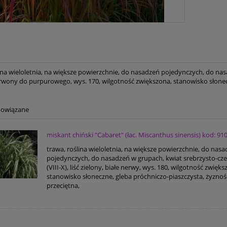
lina wieloletnia, na większe powierzchnie, do nasadzeń pojedynczych, do nas
wony do purpurowego, wys. 170, wilgotność zwiększona, stanowisko słonecz
powiązane
miskant chiński "Cabaret" (łac. Miscanthus sinensis) kod: 91
trawa, roślina wieloletnia, na większe powierzchnie, do nas
pojedynczych, do nasadzeń w grupach, kwiat srebrzysto-c
(VIII-X), liść zielony, białe nerwy, wys. 180, wilgotność zwięks
stanowisko słoneczne, gleba próchniczo-piaszczysta, żyznoś
przeciętna,