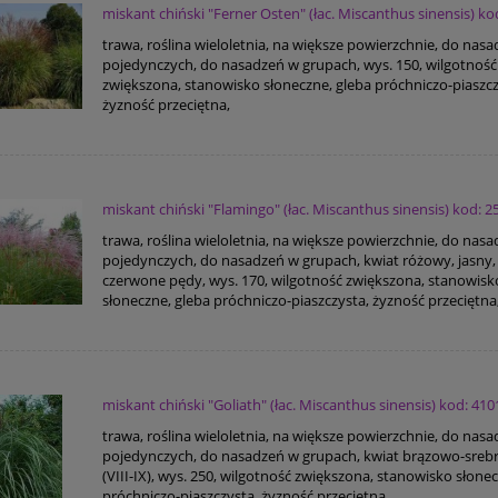
miskant chiński "Ferner Osten" (łac. Miscanthus sinensis) ko
trawa, roślina wieloletnia, na większe powierzchnie, do nas
pojedynczych, do nasadzeń w grupach, wys. 150, wilgotność
zwiększona, stanowisko słoneczne, gleba próchniczo-piaszcz
żyzność przeciętna,
miskant chiński "Flamingo" (łac. Miscanthus sinensis) kod: 2
trawa, roślina wieloletnia, na większe powierzchnie, do nas
pojedynczych, do nasadzeń w grupach, kwiat różowy, jasny, l
czerwone pędy, wys. 170, wilgotność zwiększona, stanowisk
słoneczne, gleba próchniczo-piaszczysta, żyzność przeciętna
miskant chiński "Goliath" (łac. Miscanthus sinensis) kod: 410
trawa, roślina wieloletnia, na większe powierzchnie, do nas
pojedynczych, do nasadzeń w grupach, kwiat brązowo-sreb
(VIII-IX), wys. 250, wilgotność zwiększona, stanowisko słone
próchniczo-piaszczysta, żyzność przeciętna,