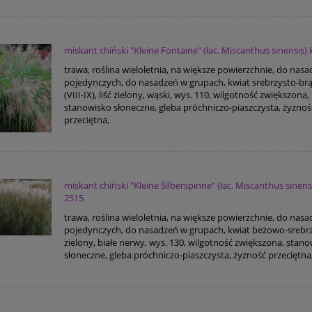
miskant chiński "Kleine Fontaine" (łac. Miscanthus sinensis)
trawa, roślina wieloletnia, na większe powierzchnie, do nas
pojedynczych, do nasadzeń w grupach, kwiat srebrzysto-b
(VIII-IX), liść zielony, wąski, wys. 110, wilgotność zwiększona,
stanowisko słoneczne, gleba próchniczo-piaszczysta, żyznoś
przeciętna,
miskant chiński "Kleine Silberspinne" (łac. Miscanthus sinens
2515
trawa, roślina wieloletnia, na większe powierzchnie, do nas
pojedynczych, do nasadzeń w grupach, kwiat beżowo-srebrzy
zielony, białe nerwy, wys. 130, wilgotność zwiększona, stan
słoneczne, gleba próchniczo-piaszczysta, żyzność przeciętna