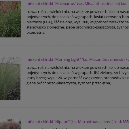
miskant chiński "Malepartus" (łac. Miscanthus sinensis) kod:
trawa, roślina wieloletnia, na większe powierzchnie, do nas
pojedynczych, do nasadzeń w grupach, kwiat czerwono-bo
pierzasty (IX-X), liść zielony, wys. 200, wilgotność zwiększona
stanowisko słoneczne, gleba próchniczo-piaszczysta, żyznoś
przeciętna,
miskant chiński "Morning Light" (łac. Miscanthus sinensis) k
trawa, roślina wieloletnia, na większe powierzchnie, do nas
pojedynczych, do nasadzeń w grupach, liść zielony, srebrzys
jasny brzeg, wys. 120, wilgotność zwiększona, stanowisko sł
gleba próchniczo-piaszczysta, żyzność przeciętna,
miskant chiński "Nippon" (łac. Miscanthus sinensis) kod: 83