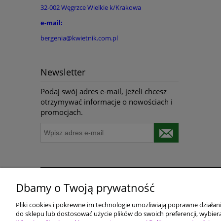
32-002 Węgrzce Wielkie k/Krakowa
e-mail:
bergenia@kwietnik.com.pl
Newsletter
Podaj swój adres e-mail, jeżeli chcesz
otrzymywać informacje o nowościach i
promocjach.
Dbamy o Twoją prywatność
Pomoc
Dostawa i płatności
Pliki cookies i pokrewne im technologie umożliwiają poprawne działa
Polityka prywatności
Terminy realizacji do
do sklepu lub dostosować użycie plików do swoich preferencji, wybiera
Polityka Cookie
Koszty przesyłki