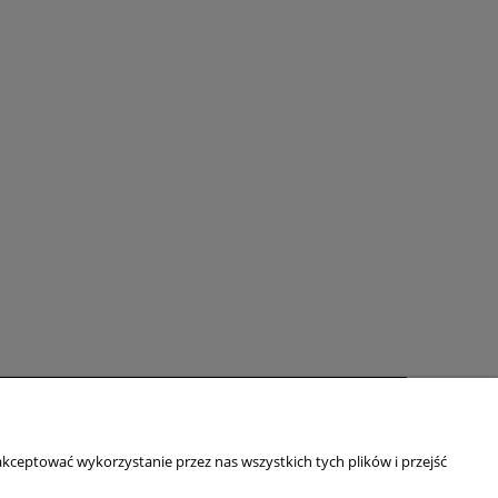
zakupów
O firmie
kceptować wykorzystanie przez nas wszystkich tych plików i przejść
O nas