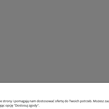
Moje konto
Ceny i rodzaje 
nie strony i pomagają nam dostosować ofertę do Twoich potrzeb. Możesz zaa
staw
Twoje zamówienia
Zakup detaliczny
jąc opcję "Dostosuj zgody".
Ustawienia konta
Zakup hurtowy