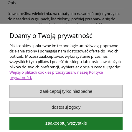
Opis
trawa, roślina wieloletnia, na rabaty, do nasadzeń pojedynczych,
do nasadzeń w grupach, liść zielony, później przebarwia się do
czerwonego, wys. 30, wilgotność duża, stanowisko lekko
zacienione, gleba próchniczo-piaszczysta, żyzna, mrozoodporność
Dbamy o Twoją prywatność
całkowita,
Pliki cookies i pokrewne im technologie umożliwiają poprawne
Pomoc
działanie strony i pomagają nam dostosować ofertę do Twoich
potrzeb. Możesz zaakceptować wykorzystanie przez nas
wszystkich tych plików i przejść do sklepu lub dostosować użycie
Dostawa i płatności
plików do swoich preferencji, wybierając opcję "Dostosuj zgody".
Więcej o plikach cookies przeczytasz w naszej Polityce
prywatności.
Moje konto
zaakceptuj tylko niezbędne
Ceny i rodzaje zakupów
O firmie
dostosuj zgody
Bergenia Szkółka roślin ozdobnych
zaakceptuj wszystkie
Kokotów 574
32-002 Węgrzce Wielkie k/Krakowa