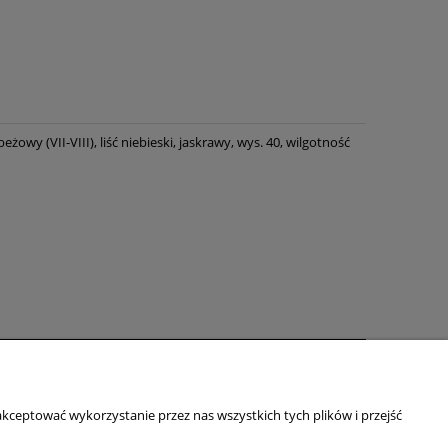
żowy (VII-VIII), liść niebieski, jaskrawy, wys. 40, wilgotność
zakupów
O firmie
kceptować wykorzystanie przez nas wszystkich tych plików i przejść
O nas