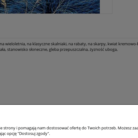
ina wieloletnia, na klasyczne skalniaki, na rabaty, na skarpy, kwiat kremowo-be
ała, stanowisko słoneczne, gleba przepuszczalna, żyzność uboga,
Moje konto
Ceny i rodzaje 
nie strony i pomagają nam dostosować ofertę do Twoich potrzeb. Możesz zaa
staw
Twoje zamówienia
Zakup detaliczny
jąc opcję "Dostosuj zgody".
Ustawienia konta
Zakup hurtowy