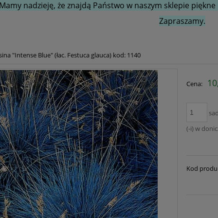
Mamy nadzieję, że znajdą Państwo w naszym sklepie piękne i
Zapraszamy.
ina "Intense Blue" (łac. Festuca glauca) kod: 1140
10
Cena:
sa
(-i) w doni
Kod produ