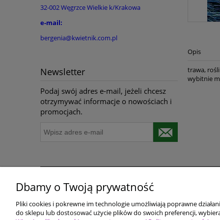
32-002 Węgrzce Wielkie k/Krakowa
e-mail:
bergenia@kwietnik.com.pl
Opis
trawa, rośl
Newsletter
wybitnie m
Podaj swój adres e-mail, jeżeli chcesz
otrzymywać informacje o nowościach i
promocjach.
Dbamy o Twoją prywatność
Pomoc
Dostawa i płatności
Pliki cookies i pokrewne im technologie umożliwiają poprawne działa
Polityka prywatności
Terminy realizacji do
do sklepu lub dostosować użycie plików do swoich preferencji, wybiera
Polityka Cookie
Koszty przesyłki