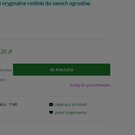
 oryginalne roślinki do swoich ogrodów.
,20 zł
do koszyka
dzonka
czce
dodaj do przechowalni
ktu:
1140
zapytaj o produkt
poleć znajomemu