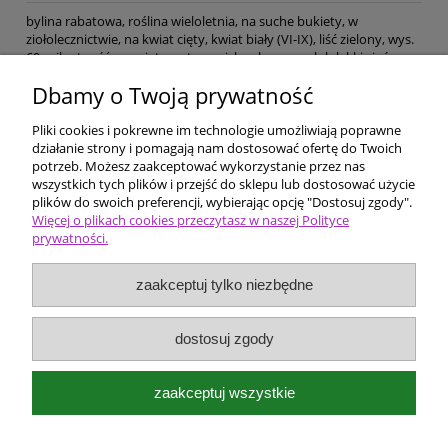
bylina rabatowa, roślina wieloletnia, na suche bukiety, w
ziołolecznictwie, na kwiat cięty, kwiat biały (VI-IX), liść zielony, wys.
60, wilgotność przeciętna, stanowisko słoneczne lub lekki cień,
gleba przepuszczalna, żyzność przeciętna, mrozoodporność
Dbamy o Twoją prywatność
całkowita,
Pliki cookies i pokrewne im technologie umożliwiają poprawne
Pomoc
działanie strony i pomagają nam dostosować ofertę do Twoich
potrzeb. Możesz zaakceptować wykorzystanie przez nas
wszystkich tych plików i przejść do sklepu lub dostosować użycie
Dostawa i płatności
plików do swoich preferencji, wybierając opcję "Dostosuj zgody".
Więcej o plikach cookies przeczytasz w naszej Polityce
prywatności.
Moje konto
zaakceptuj tylko niezbędne
Ceny i rodzaje zakupów
O firmie
dostosuj zgody
Bergenia Szkółka roślin ozdobnych
zaakceptuj wszystkie
Kokotów 574
32-002 Węgrzce Wielkie k/Krakowa
e-mail:
bergenia@kwietnik.com.pl