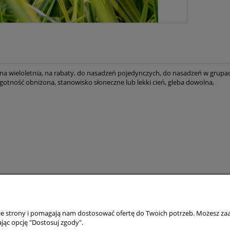
ina wieloletnia, na rabaty, do nasadzeń pojedynczych, do nasadzeń w grupach
lgotność obniżona, stanowisko słoneczne lub lekki cień, gleba dowolna,
Moje konto
Ceny i rodzaje 
nie strony i pomagają nam dostosować ofertę do Twoich potrzeb. Możesz zaa
staw
Twoje zamówienia
Zakup detaliczny
jąc opcję "Dostosuj zgody".
Ustawienia konta
Zakup hurtowy