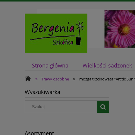
Strona główna
Wielkości sadzonek
»
»
Trawy ozdobne
mozga trzcinowata "Arctic Sun" 
Wyszukiwarka
Asortyment