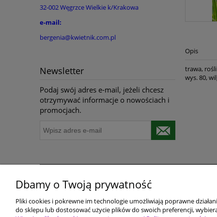
32-002 Węgrzce Wielkie k/Krakowa
e-mail:
bergenia@kwietnik.com.pl
Opis
trawa, rośl
Newsletter
wys. 80, wi
Podaj swój adres e-mail, jeżeli chcesz
otrzymywać informacje o nowościach i
promocjach.
Dbamy o Twoją prywatność
Pomoc
Dostawa i płatności
Pliki cookies i pokrewne im technologie umożliwiają poprawne działa
Polityka prywatności
Terminy realizacji do
do sklepu lub dostosować użycie plików do swoich preferencji, wybiera
Polityka Cookie
Koszty przesyłki