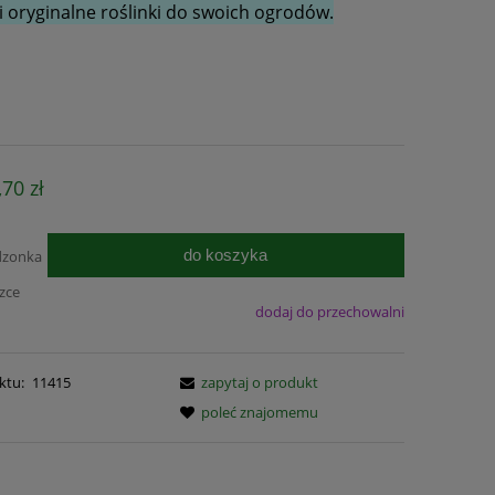
 oryginalne roślinki do swoich ogrodów.
,70 zł
do koszyka
dzonka
czce
dodaj do przechowalni
ktu:
11415
zapytaj o produkt
poleć znajomemu