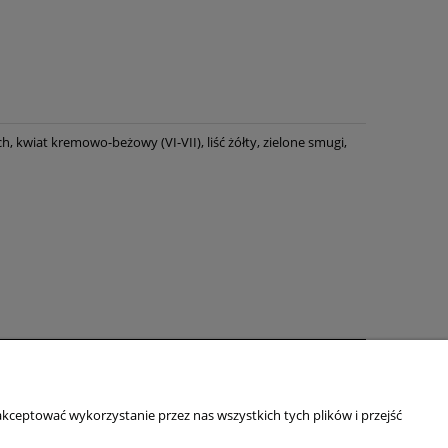
, kwiat kremowo-beżowy (VI-VII), liść żółty, zielone smugi,
zakupów
O firmie
kceptować wykorzystanie przez nas wszystkich tych plików i przejść
O nas