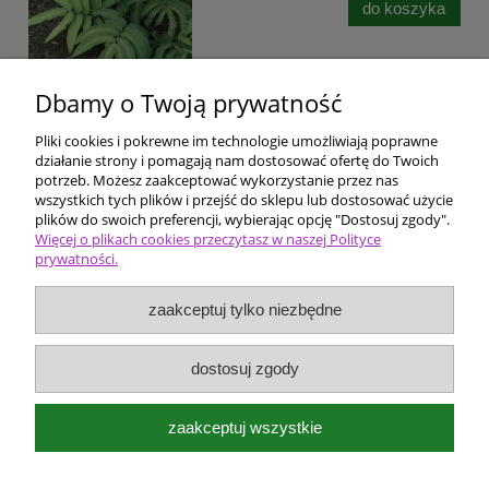
do koszyka
Dbamy o Twoją prywatność
Pliki cookies i pokrewne im technologie umożliwiają poprawne
Pomoc
działanie strony i pomagają nam dostosować ofertę do Twoich
potrzeb. Możesz zaakceptować wykorzystanie przez nas
wszystkich tych plików i przejść do sklepu lub dostosować użycie
Dostawa i płatności
plików do swoich preferencji, wybierając opcję "Dostosuj zgody".
Więcej o plikach cookies przeczytasz w naszej Polityce
prywatności.
Moje konto
zaakceptuj tylko niezbędne
Ceny i rodzaje zakupów
O firmie
dostosuj zgody
Bergenia Szkółka roślin ozdobnych
zaakceptuj wszystkie
Kokotów 574
32-002 Węgrzce Wielkie k/Krakowa
e-mail:
bergenia@kwietnik.com.pl