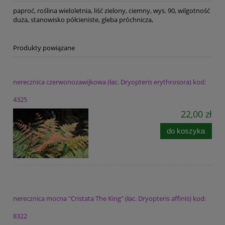
paproć, roślina wieloletnia, liść zielony, ciemny, wys. 90, wilgotność
duża, stanowisko półcieniste, gleba próchnicza,
Produkty powiązane
nerecznica czerwonozawijkowa (łac. Dryopteris erythrosora) kod:
4325
22,00 zł
do koszyka
nerecznica mocna "Cristata The King" (łac. Dryopteris affinis) kod:
8322