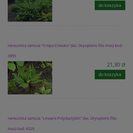
do koszyka
nerecznica samcza "Crispa Cristata" (łac. Dryopteris filix-mas) kod:
3955
21,30 zł
do koszyka
nerecznica samcza "Linearis Polydactylon" (łac. Dryopteris filix-
mas) kod: 4329