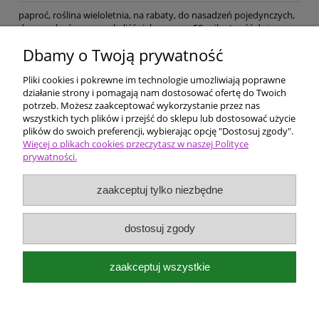
paproć, roślina wieloletnia, na rabaty, do nasadzeń pojedynczych,
do nasadzeń w grupach, liść zielony, wys. 50, wilgotność duża,
stanowisko zacienione lub półcień, gleba próchnicza, żyzność
Dbamy o Twoją prywatność
przeciętna, kwaśna, mrozoodporność nikła,
Pliki cookies i pokrewne im technologie umożliwiają poprawne
Pomoc
działanie strony i pomagają nam dostosować ofertę do Twoich
potrzeb. Możesz zaakceptować wykorzystanie przez nas
wszystkich tych plików i przejść do sklepu lub dostosować użycie
Dostawa i płatności
plików do swoich preferencji, wybierając opcję "Dostosuj zgody".
Więcej o plikach cookies przeczytasz w naszej Polityce
prywatności.
Moje konto
zaakceptuj tylko niezbędne
Ceny i rodzaje zakupów
O firmie
dostosuj zgody
Bergenia Szkółka roślin ozdobnych
zaakceptuj wszystkie
Kokotów 574
32-002 Węgrzce Wielkie k/Krakowa
e-mail:
bergenia@kwietnik.com.pl