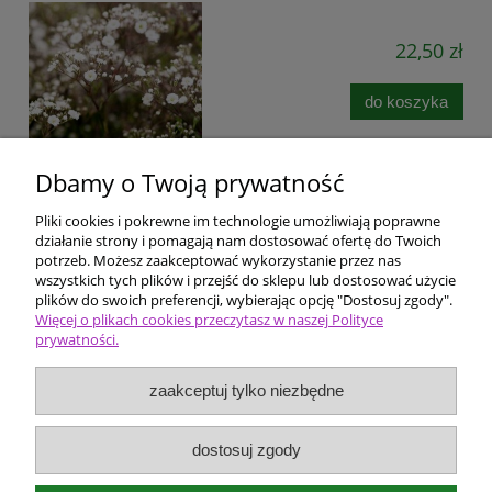
22,50 zł
do koszyka
Dbamy o Twoją prywatność
Pliki cookies i pokrewne im technologie umożliwiają poprawne
Pomoc
działanie strony i pomagają nam dostosować ofertę do Twoich
potrzeb. Możesz zaakceptować wykorzystanie przez nas
wszystkich tych plików i przejść do sklepu lub dostosować użycie
Dostawa i płatności
plików do swoich preferencji, wybierając opcję "Dostosuj zgody".
Więcej o plikach cookies przeczytasz w naszej Polityce
prywatności.
Moje konto
zaakceptuj tylko niezbędne
Ceny i rodzaje zakupów
O firmie
dostosuj zgody