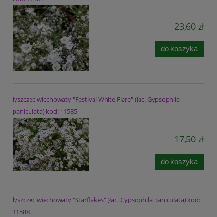
23,60 zł
do koszyka
łyszczec wiechowaty "Festival White Flare" (łac. Gypsophila
paniculata) kod: 11585
17,50 zł
do koszyka
łyszczec wiechowaty "Starflakes" (łac. Gypsophila paniculata) kod:
11588