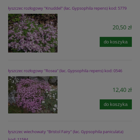
łyszczec rozłogowy "Knuddel" (łac. Gypsophila repens) kod: 5779
20,50 zł
do koszyka
łyszczec rozłogowy "Rosea" (łac. Gypsophila repens) kod: 0546
12,40 zł
do koszyka
łyszczec wiechowaty "Bristol Fairy" (łac. Gypsophila paniculata)
kod: 11584