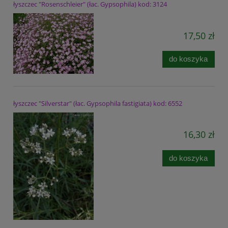
łyszczec "Rosenschleier" (łac. Gypsophila) kod: 3124
17,50 zł
do koszyka
łyszczec "Silverstar" (łac. Gypsophila fastigiata) kod: 6552
16,30 zł
do koszyka