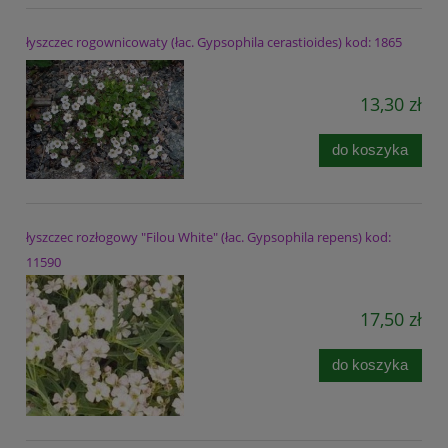
łyszczec rogownicowaty (łac. Gypsophila cerastioides) kod: 1865
13,30 zł
do koszyka
łyszczec rozłogowy "Filou White" (łac. Gypsophila repens) kod:
11590
17,50 zł
do koszyka