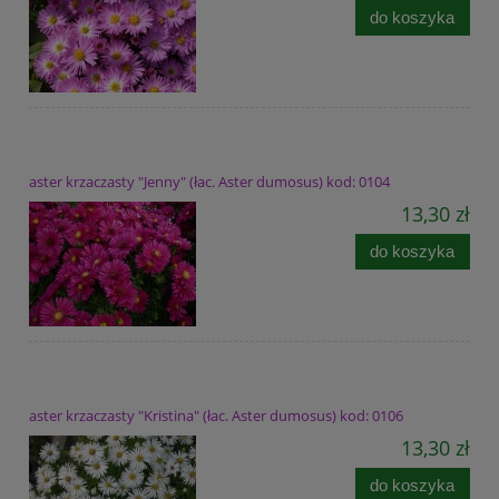
do koszyka
aster krzaczasty "Jenny" (łac. Aster dumosus) kod: 0104
13,30 zł
do koszyka
aster krzaczasty "Kristina" (łac. Aster dumosus) kod: 0106
13,30 zł
do koszyka