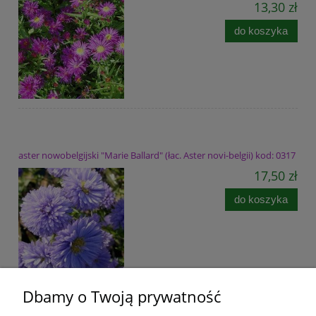
13,30 zł
do koszyka
aster nowobelgijski "Marie Ballard" (łac. Aster novi-belgii) kod: 0317
17,50 zł
do koszyka
Dbamy o Twoją prywatność