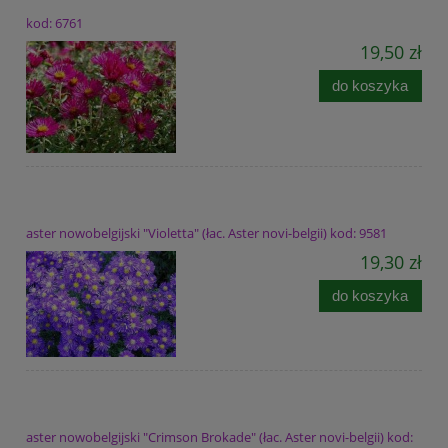
kod: 6761
19,50 zł
do koszyka
aster nowobelgijski "Violetta" (łac. Aster novi-belgii) kod: 9581
19,30 zł
do koszyka
aster nowobelgijski "Crimson Brokade" (łac. Aster novi-belgii) kod: