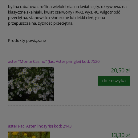
bylina rabatowa, roślina wieloletnia, na kwiat cięty, okrywowa, na
klasyczne skalniaki, kwiat czerwony (IX-X), wys. 40, wilgotność
przeciętna, stanowisko słoneczne lub lekki cień, gleba
przepuszczalna, żyzność przeciętna,
Produkty powiązane
aster "Monte Casino" (łac. Aster pringlei) kod: 7520
20,50 zł
do koszyka
aster (łac. Aster linosyris) kod: 2143
13,30 zł