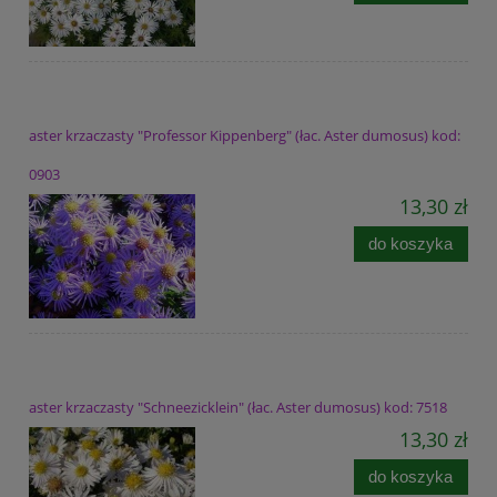
aster krzaczasty "Professor Kippenberg" (łac. Aster dumosus) kod:
0903
13,30 zł
do koszyka
aster krzaczasty "Schneezicklein" (łac. Aster dumosus) kod: 7518
13,30 zł
do koszyka