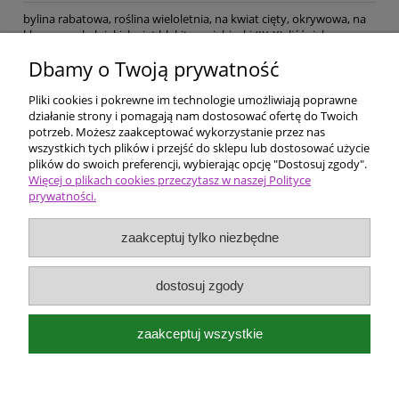
bylina rabatowa, roślina wieloletnia, na kwiat cięty, okrywowa, na
klasyczne skalniaki, kwiat błękitno-niebieski (IX-X), liść zielony, wys.
30, wilgotność przeciętna, stanowisko słoneczne lub lekki cień,
Dbamy o Twoją prywatność
gleba przepuszczalna, żyzność przeciętna,
Pliki cookies i pokrewne im technologie umożliwiają poprawne
Pomoc
działanie strony i pomagają nam dostosować ofertę do Twoich
potrzeb. Możesz zaakceptować wykorzystanie przez nas
wszystkich tych plików i przejść do sklepu lub dostosować użycie
Dostawa i płatności
plików do swoich preferencji, wybierając opcję "Dostosuj zgody".
Więcej o plikach cookies przeczytasz w naszej Polityce
prywatności.
Moje konto
zaakceptuj tylko niezbędne
Ceny i rodzaje zakupów
O firmie
dostosuj zgody
Bergenia Szkółka roślin ozdobnych
zaakceptuj wszystkie
Kokotów 574
32-002 Węgrzce Wielkie k/Krakowa
e-mail:
bergenia@kwietnik.com.pl