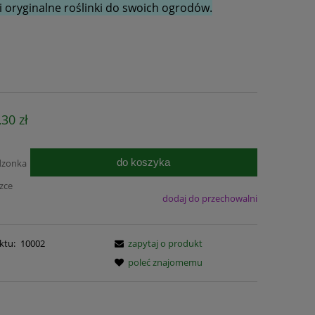
 oryginalne roślinki do swoich ogrodów.
,30 zł
do koszyka
dzonka
czce
dodaj do przechowalni
ktu:
10002
zapytaj o produkt
poleć znajomemu