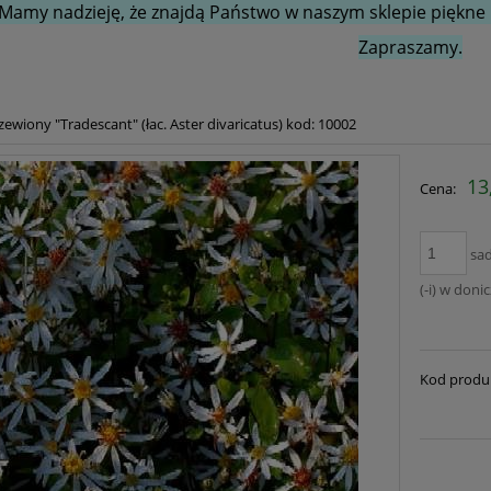
Mamy nadzieję, że znajdą Państwo w naszym sklepie piękne i
Zapraszamy.
zewiony "Tradescant" (łac. Aster divaricatus) kod: 10002
13
Cena:
sa
(-i) w doni
Kod produ