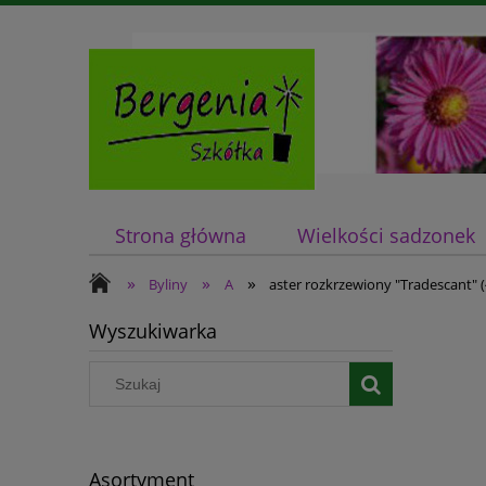
Strona główna
Wielkości sadzonek
»
»
»
Byliny
A
aster rozkrzewiony "Tradescant" (ł
Wyszukiwarka
Asortyment