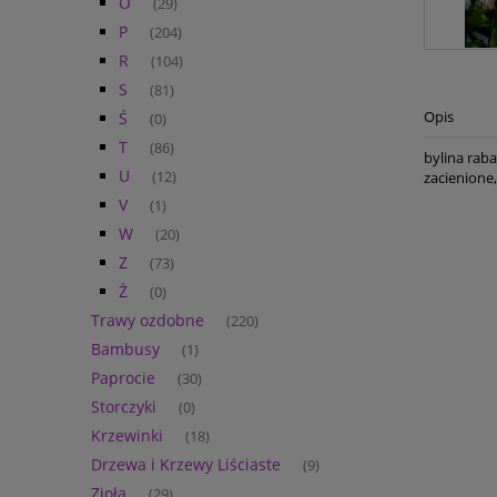
O
(29)
P
(204)
R
(104)
S
(81)
Opis
Ś
(0)
T
(86)
bylina raba
U
(12)
zacienione,
V
(1)
W
(20)
Z
(73)
Ż
(0)
Trawy ozdobne
(220)
Bambusy
(1)
Paprocie
(30)
Storczyki
(0)
Krzewinki
(18)
Drzewa i Krzewy Liściaste
(9)
Zioła
(29)