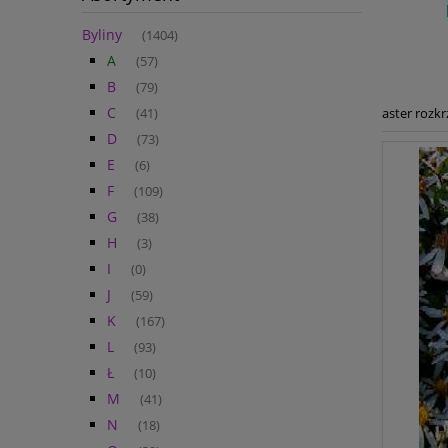
Byliny
(1404)
A
(57)
B
(79)
C
aster rozkr
(41)
D
(73)
E
(6)
F
(109)
G
(38)
H
(3)
I
(0)
J
(59)
K
(167)
L
(93)
Ł
(10)
M
(41)
N
(18)