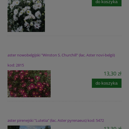
do koszyka
aster nowobelgijski "Winston S. Churchill" (łac. Aster novi-belgii)
kod: 2815
13,30 zł
do koszyka
aster pirenejski "Lutetia" (łac. Aster pyrenaeus) kod: 5472
13,30 zł