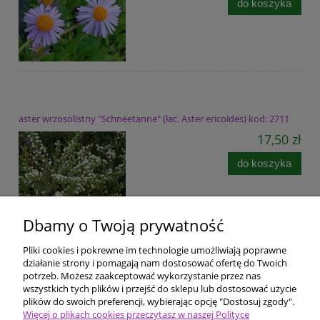
do koszyka
aster wrzosolistny "Schneetanne" (łac. Aster ericoides) kod: 2711
17,50 zł
do koszyka
Dbamy o Twoją prywatność
Pliki cookies i pokrewne im technologie umożliwiają poprawne
Pomoc
działanie strony i pomagają nam dostosować ofertę do Twoich
potrzeb. Możesz zaakceptować wykorzystanie przez nas
wszystkich tych plików i przejść do sklepu lub dostosować użycie
Dostawa i płatności
plików do swoich preferencji, wybierając opcję "Dostosuj zgody".
Więcej o plikach cookies przeczytasz w naszej Polityce