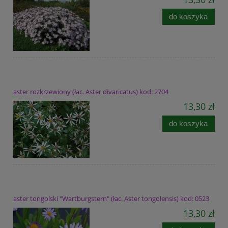
do koszyka
aster rozkrzewiony (łac. Aster divaricatus) kod: 2704
13,30 zł
do koszyka
aster tongolski "Wartburgstern" (łac. Aster tongolensis) kod: 0523
13,30 zł