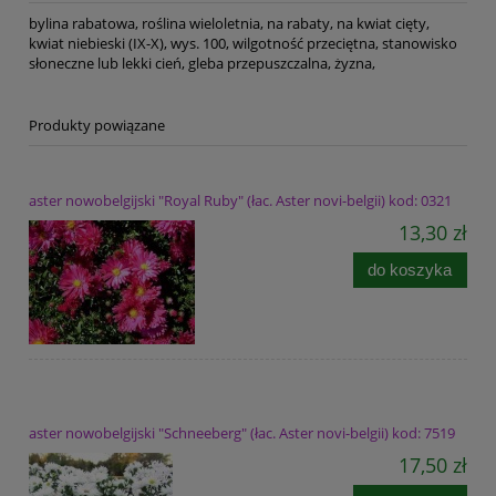
bylina rabatowa, roślina wieloletnia, na rabaty, na kwiat cięty,
kwiat niebieski (IX-X), wys. 100, wilgotność przeciętna, stanowisko
słoneczne lub lekki cień, gleba przepuszczalna, żyzna,
Produkty powiązane
aster nowobelgijski "Royal Ruby" (łac. Aster novi-belgii) kod: 0321
13,30 zł
do koszyka
aster nowobelgijski "Schneeberg" (łac. Aster novi-belgii) kod: 7519
17,50 zł