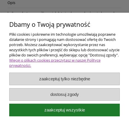
Opis
bylina rabatowa, roślina wieloletnia, do nasadzeń pojedynczych,
kwiat granatowy (VI-VII), liść zielony, wys. 100, wilgotność
Dbamy o Twoją prywatność
obniżona, stanowisko słoneczne, gleba piaszczysta,
Pliki cookies i pokrewne im technologie umożliwiają poprawne
Pomoc
działanie strony i pomagają nam dostosować ofertę do Twoich
potrzeb. Możesz zaakceptować wykorzystanie przez nas
wszystkich tych plików i przejść do sklepu lub dostosować użycie
Dostawa i płatności
plików do swoich preferencji, wybierając opcję "Dostosuj zgody".
Więcej o plikach cookies przeczytasz w naszej Polityce
prywatności.
Moje konto
zaakceptuj tylko niezbędne
Ceny i rodzaje zakupów
O firmie
dostosuj zgody
Bergenia Szkółka roślin ozdobnych
zaakceptuj wszystkie
Kokotów 574
32-002 Węgrzce Wielkie k/Krakowa
e-mail:
bergenia@kwietnik.com.pl