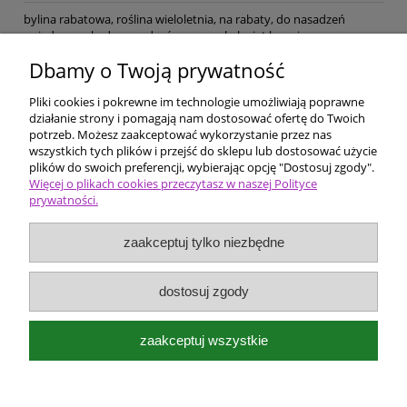
bylina rabatowa, roślina wieloletnia, na rabaty, do nasadzeń
pojedynczych, do nasadzeń w grupach, kwiat karminowy,
intensywny (VII-IX), liść zielony, wys. 40, wilgotność przeciętna,
Dbamy o Twoją prywatność
stanowisko słoneczne, gleba przepuszczalna, żyzność przeciętna,
Pliki cookies i pokrewne im technologie umożliwiają poprawne
Pomoc
działanie strony i pomagają nam dostosować ofertę do Twoich
potrzeb. Możesz zaakceptować wykorzystanie przez nas
wszystkich tych plików i przejść do sklepu lub dostosować użycie
Dostawa i płatności
plików do swoich preferencji, wybierając opcję "Dostosuj zgody".
Więcej o plikach cookies przeczytasz w naszej Polityce
prywatności.
Moje konto
zaakceptuj tylko niezbędne
Ceny i rodzaje zakupów
O firmie
dostosuj zgody
Bergenia Szkółka roślin ozdobnych
zaakceptuj wszystkie
Kokotów 574
32-002 Węgrzce Wielkie k/Krakowa
e-mail:
bergenia@kwietnik.com.pl