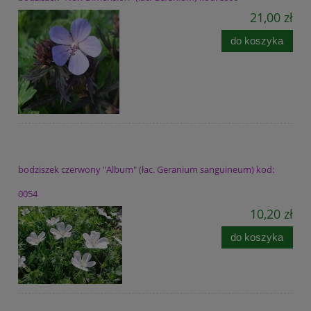
21,00 zł
do koszyka
bodziszek czerwony "Album" (łac. Geranium sanguineum) kod:
0054
10,20 zł
do koszyka