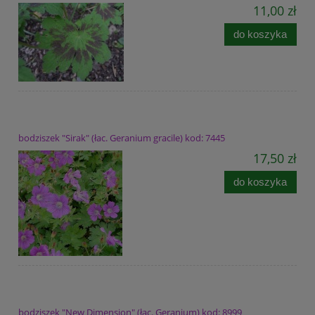
11,00 zł
do koszyka
bodziszek "Sirak" (łac. Geranium gracile) kod: 7445
17,50 zł
do koszyka
bodziszek "New Dimension" (łac. Geranium) kod: 8999