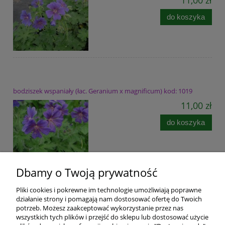
11,00 zł
do koszyka
bodziszek wspaniały (łac. Geranium x magnificum) kod: 1019
11,00 zł
do koszyka
Dbamy o Twoją prywatność
Pliki cookies i pokrewne im technologie umożliwiają poprawne
Pomoc
działanie strony i pomagają nam dostosować ofertę do Twoich
potrzeb. Możesz zaakceptować wykorzystanie przez nas
wszystkich tych plików i przejść do sklepu lub dostosować użycie
Dostawa i płatności