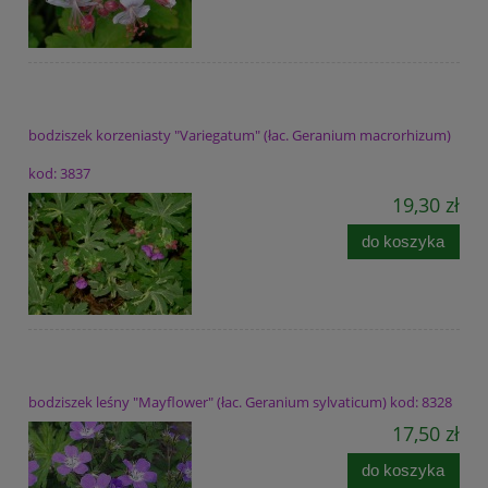
bodziszek korzeniasty "Variegatum" (łac. Geranium macrorhizum)
kod: 3837
19,30 zł
do koszyka
bodziszek leśny "Mayflower" (łac. Geranium sylvaticum) kod: 8328
17,50 zł
do koszyka