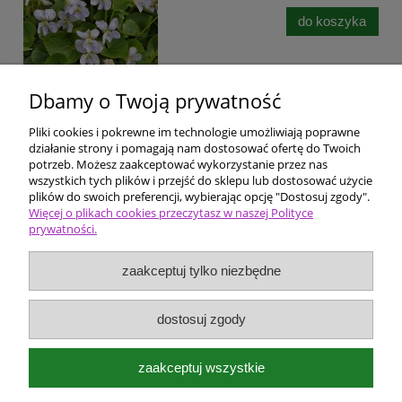
do koszyka
Dbamy o Twoją prywatność
Pliki cookies i pokrewne im technologie umożliwiają poprawne
Pomoc
działanie strony i pomagają nam dostosować ofertę do Twoich
potrzeb. Możesz zaakceptować wykorzystanie przez nas
wszystkich tych plików i przejść do sklepu lub dostosować użycie
Dostawa i płatności
plików do swoich preferencji, wybierając opcję "Dostosuj zgody".
Więcej o plikach cookies przeczytasz w naszej Polityce
prywatności.
Moje konto
zaakceptuj tylko niezbędne
Ceny i rodzaje zakupów
O firmie
dostosuj zgody
Bergenia Szkółka roślin ozdobnych
zaakceptuj wszystkie
Kokotów 574
32-002 Węgrzce Wielkie k/Krakowa