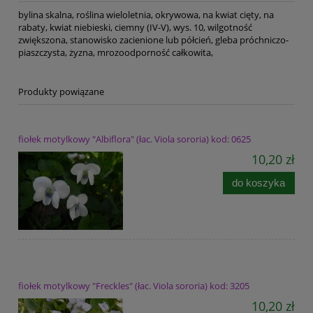
bylina skalna, roślina wieloletnia, okrywowa, na kwiat cięty, na
rabaty, kwiat niebieski, ciemny (IV-V), wys. 10, wilgotność
zwiększona, stanowisko zacienione lub półcień, gleba próchniczo-
piaszczysta, żyzna, mrozoodporność całkowita,
Produkty powiązane
fiołek motylkowy "Albiflora" (łac. Viola sororia) kod: 0625
10,20 zł
do koszyka
fiołek motylkowy "Freckles" (łac. Viola sororia) kod: 3205
10,20 zł