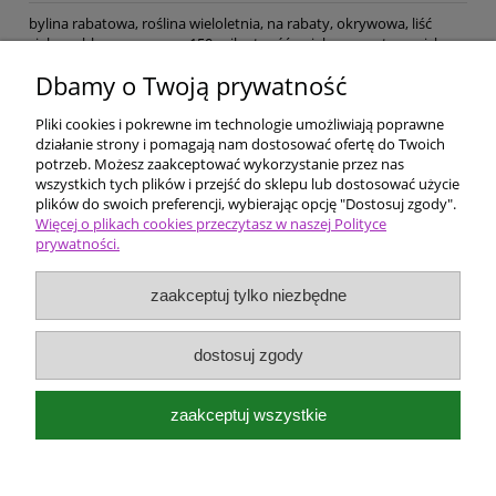
bylina rabatowa, roślina wieloletnia, na rabaty, okrywowa, liść
zielony, błyszczący, wys. 150, wilgotność zwiększona, stanowisko
zacienione lub półcień, gleba próchniczo-piaszczysta, żyzna, lekko
Dbamy o Twoją prywatność
kwaśna, mrozoodporność całkowita,
Pliki cookies i pokrewne im technologie umożliwiają poprawne
Pomoc
działanie strony i pomagają nam dostosować ofertę do Twoich
potrzeb. Możesz zaakceptować wykorzystanie przez nas
wszystkich tych plików i przejść do sklepu lub dostosować użycie
Dostawa i płatności
plików do swoich preferencji, wybierając opcję "Dostosuj zgody".
Więcej o plikach cookies przeczytasz w naszej Polityce
prywatności.
Moje konto
zaakceptuj tylko niezbędne
Ceny i rodzaje zakupów
O firmie
dostosuj zgody
Bergenia Szkółka roślin ozdobnych
zaakceptuj wszystkie
Kokotów 574
32-002 Węgrzce Wielkie k/Krakowa
e-mail:
bergenia@kwietnik.com.pl