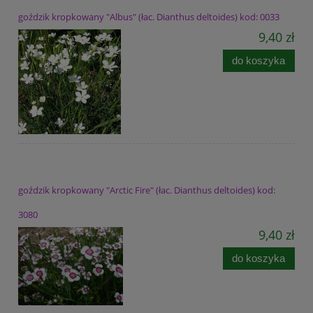
goździk kropkowany "Albus" (łac. Dianthus deltoides) kod: 0033
9,40 zł
do koszyka
goździk kropkowany "Arctic Fire" (łac. Dianthus deltoides) kod:
3080
9,40 zł
do koszyka