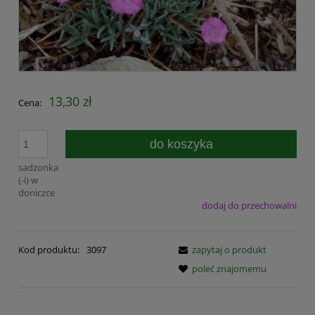
13,30 zł
Cena:
do koszyka
sadzonka
(-i) w
doniczce
dodaj do przechowalni
Kod produktu:
3097
zapytaj o produkt
poleć znajomemu