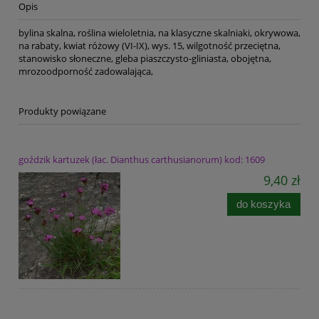
Opis
bylina skalna, roślina wieloletnia, na klasyczne skalniaki, okrywowa,
na rabaty, kwiat różowy (VI-IX), wys. 15, wilgotność przeciętna,
stanowisko słoneczne, gleba piaszczysto-gliniasta, obojętna,
mrozoodporność zadowalająca,
Produkty powiązane
goździk kartuzek (łac. Dianthus carthusianorum) kod: 1609
9,40 zł
do koszyka