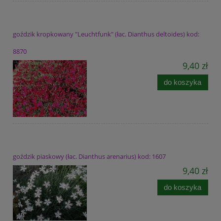
goździk kropkowany "Leuchtfunk" (łac. Dianthus deltoides) kod:
8870
9,40 zł
do koszyka
goździk piaskowy (łac. Dianthus arenarius) kod: 1607
9,40 zł
do koszyka