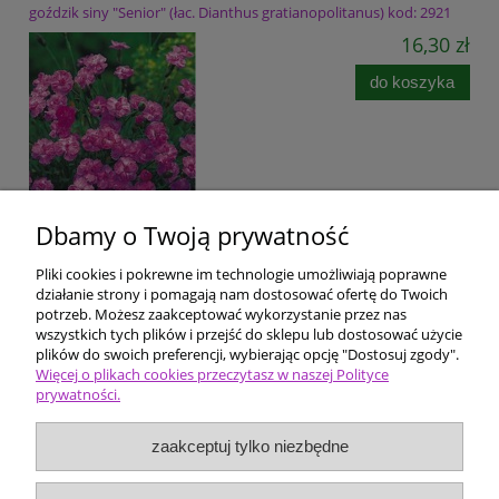
goździk siny "Senior" (łac. Dianthus gratianopolitanus) kod: 2921
16,30 zł
do koszyka
Dbamy o Twoją prywatność
Pliki cookies i pokrewne im technologie umożliwiają poprawne
Pomoc
działanie strony i pomagają nam dostosować ofertę do Twoich
potrzeb. Możesz zaakceptować wykorzystanie przez nas
wszystkich tych plików i przejść do sklepu lub dostosować użycie
Dostawa i płatności
plików do swoich preferencji, wybierając opcję "Dostosuj zgody".
Więcej o plikach cookies przeczytasz w naszej Polityce
prywatności.
Moje konto
zaakceptuj tylko niezbędne
Ceny i rodzaje zakupów