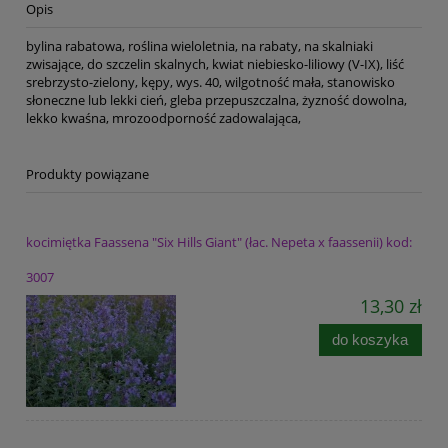
Opis
bylina rabatowa, roślina wieloletnia, na rabaty, na skalniaki
zwisające, do szczelin skalnych, kwiat niebiesko-liliowy (V-IX), liść
srebrzysto-zielony, kępy, wys. 40, wilgotność mała, stanowisko
słoneczne lub lekki cień, gleba przepuszczalna, żyzność dowolna,
lekko kwaśna, mrozoodporność zadowalająca,
Produkty powiązane
kocimiętka Faassena "Six Hills Giant" (łac. Nepeta x faassenii) kod:
3007
13,30 zł
do koszyka