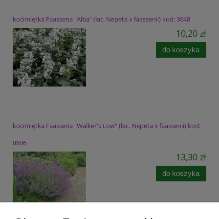
kocimiętka Faassena "Alba" (łac. Nepeta x faassenii) kod: 3048
10,20 zł
do koszyka
kocimiętka Faassena "Walker's Low" (łac. Nepeta x faassenii) kod:
8606
13,30 zł
do koszyka