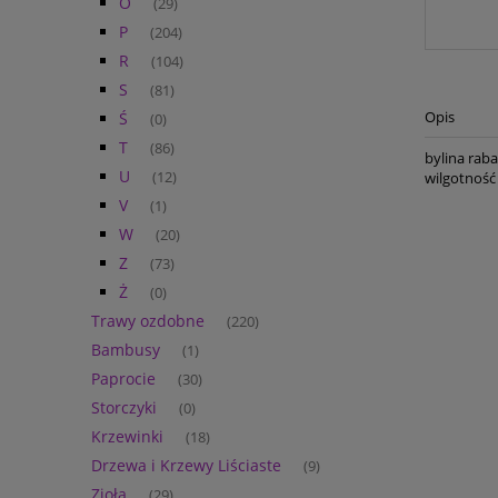
O
(29)
P
(204)
R
(104)
S
(81)
Opis
Ś
(0)
T
(86)
bylina raba
U
(12)
wilgotność
V
(1)
W
(20)
Z
(73)
Ż
(0)
Trawy ozdobne
(220)
Bambusy
(1)
Paprocie
(30)
Storczyki
(0)
Krzewinki
(18)
Drzewa i Krzewy Liściaste
(9)
Zioła
(29)