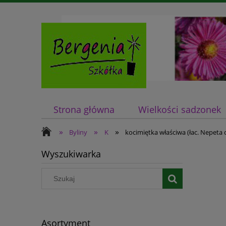
Strona główna
Wielkości sadzonek
»
»
»
Byliny
K
kocimiętka właściwa (łac. Nepeta 
Wyszukiwarka
Asortyment