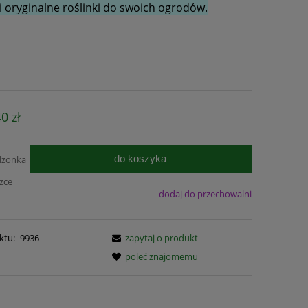
 oryginalne roślinki do swoich ogrodów.
40 zł
do koszyka
dzonka
czce
dodaj do przechowalni
ktu:
9936
zapytaj o produkt
poleć znajomemu