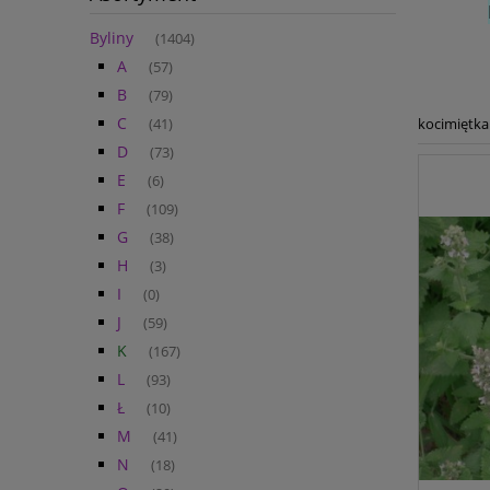
Byliny
(1404)
A
(57)
B
(79)
C
kocimiętka 
(41)
D
(73)
E
(6)
F
(109)
G
(38)
H
(3)
I
(0)
J
(59)
K
(167)
L
(93)
Ł
(10)
M
(41)
N
(18)