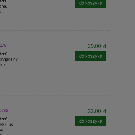
adzeń
do koszyka
ona,
ć
29,00 zł
9276
adzeń
do koszyka
oryginalny
sko
,
22,00 zł
 6786
adzeń
do koszyka
X), liść
a,