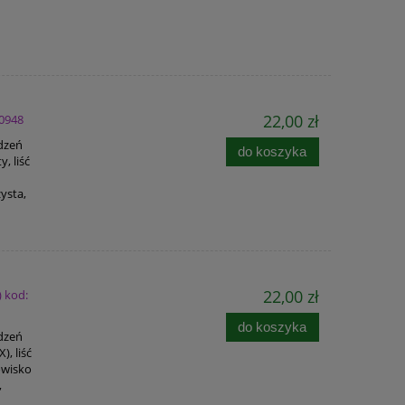
22,00 zł
 0948
adzeń
do koszyka
, liść
ysta,
22,00 zł
) kod:
do koszyka
adzeń
, liść
owisko
,