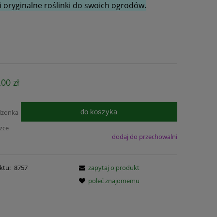
 oryginalne roślinki do swoich ogrodów.
,00 zł
do koszyka
dzonka
czce
dodaj do przechowalni
ktu:
8757
zapytaj o produkt
poleć znajomemu