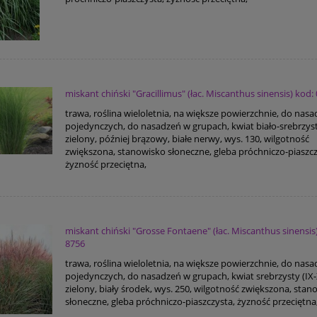
miskant chiński "Gracillimus" (łac. Miscanthus sinensis) kod:
trawa, roślina wieloletnia, na większe powierzchnie, do nas
pojedynczych, do nasadzeń w grupach, kwiat biało-srebrzysty
zielony, później brązowy, białe nerwy, wys. 130, wilgotność
zwiększona, stanowisko słoneczne, gleba próchniczo-piaszcz
żyzność przeciętna,
miskant chiński "Grosse Fontaene" (łac. Miscanthus sinensis
8756
trawa, roślina wieloletnia, na większe powierzchnie, do nas
pojedynczych, do nasadzeń w grupach, kwiat srebrzysty (IX-X)
zielony, biały środek, wys. 250, wilgotność zwiększona, stan
słoneczne, gleba próchniczo-piaszczysta, żyzność przeciętna