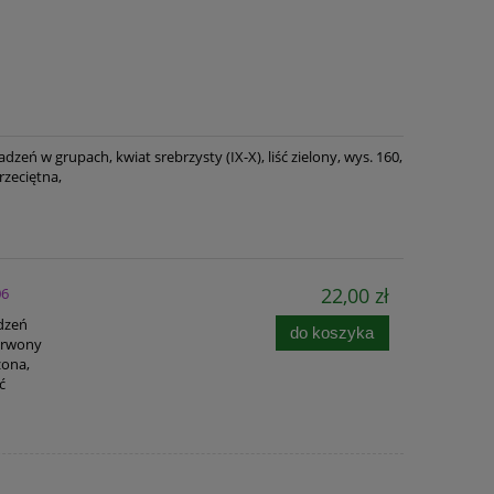
zeń w grupach, kwiat srebrzysty (IX-X), liść zielony, wys. 160,
rzeciętna,
22,00 zł
06
adzeń
do koszyka
zerwony
zona,
ć