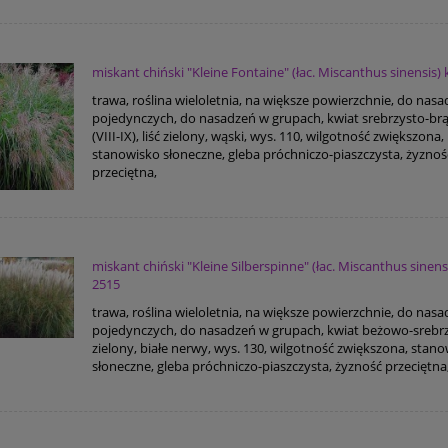
miskant chiński "Kleine Fontaine" (łac. Miscanthus sinensis)
trawa, roślina wieloletnia, na większe powierzchnie, do nas
pojedynczych, do nasadzeń w grupach, kwiat srebrzysto-b
(VIII-IX), liść zielony, wąski, wys. 110, wilgotność zwiększona,
stanowisko słoneczne, gleba próchniczo-piaszczysta, żyznoś
przeciętna,
miskant chiński "Kleine Silberspinne" (łac. Miscanthus sinens
2515
trawa, roślina wieloletnia, na większe powierzchnie, do nas
pojedynczych, do nasadzeń w grupach, kwiat beżowo-srebrzy
zielony, białe nerwy, wys. 130, wilgotność zwiększona, stan
słoneczne, gleba próchniczo-piaszczysta, żyzność przeciętna