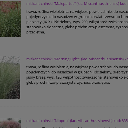
miskant chiński "Malepartus" (łac. Miscanthus sinensis) kod:
trawa, roślina wieloletnia, na większe powierzchnie, do nas
pojedynczych, do nasadzeń w grupach, kwiat czerwono-bo
pierzasty (IX-X), liść zielony, wys. 200, wilgotność zwiększona
stanowisko słoneczne, gleba próchniczo-piaszczysta, żyznoś
przeciętna,
miskant chiński "Morning Light" (łac. Miscanthus sinensis) k
trawa, roślina wieloletnia, na większe powierzchnie, do nas
pojedynczych, do nasadzeń w grupach, liść zielony, srebrzys
jasny brzeg, wys. 120, wilgotność zwiększona, stanowisko sł
gleba próchniczo-piaszczysta, żyzność przeciętna,
miskant chiński "Nippon" (łac. Miscanthus sinensis) kod: 83