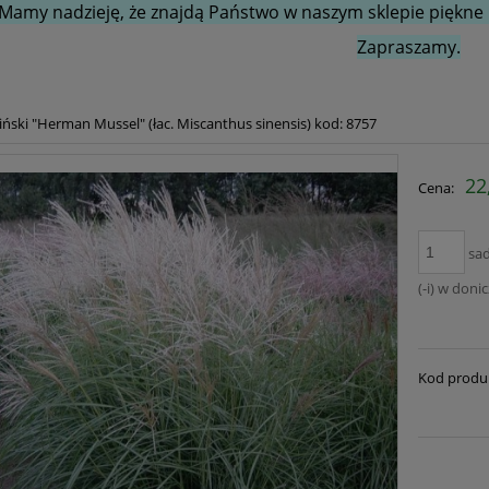
Mamy nadzieję, że znajdą Państwo w naszym sklepie piękne i
Zapraszamy.
iński "Herman Mussel" (łac. Miscanthus sinensis) kod: 8757
22
Cena:
sa
(-i) w doni
Kod produ