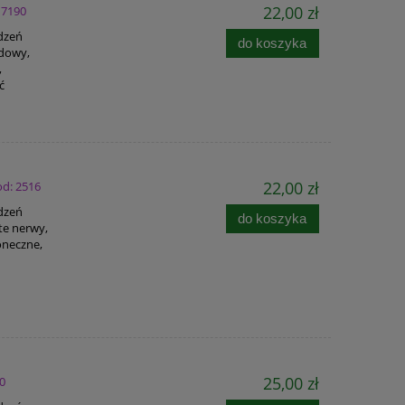
22,00 zł
 7190
adzeń
do koszyka
rdowy,
,
ć
22,00 zł
od: 2516
adzeń
do koszyka
te nerwy,
oneczne,
25,00 zł
50