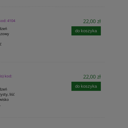
22,00 zł
 kod: 4104
adzeń
do koszyka
rązowy
ć
22,00 zł
is) kod:
do koszyka
adzeń
sty, liść
owisko
,