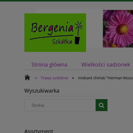
Strona główna
Wielkości sadzonek
»
»
Trawy ozdobne
miskant chiński "Herman Mussel
Wyszukiwarka
Asortyment