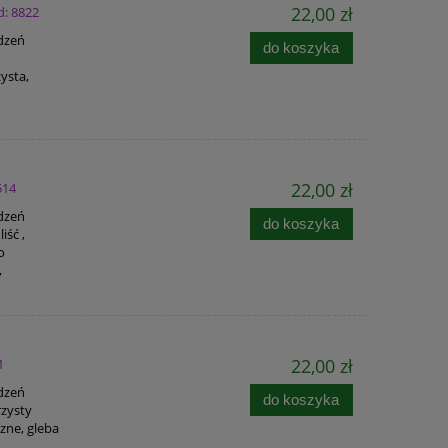
22,00 zł
d: 8822
adzeń
do koszyka
ysta,
22,00 zł
514
adzeń
do koszyka
iść ,
o
,
22,00 zł
1
adzeń
do koszyka
rzysty
czne, gleba