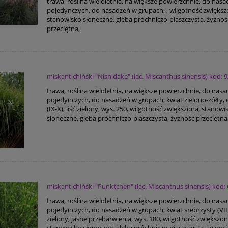
trawa, roślina wieloletnia, na większe powierzchnie, do nas
pojedynczych, do nasadzeń w grupach, , wilgotność zwiększ
stanowisko słoneczne, gleba próchniczo-piaszczysta, żyznoś
przeciętna,
miskant chiński "Nishidake" (łac. Miscanthus sinensis) kod: 
trawa, roślina wieloletnia, na większe powierzchnie, do nas
pojedynczych, do nasadzeń w grupach, kwiat zielono-żółty, 
(IX-X), liść zielony, wys. 250, wilgotność zwiększona, stanowi
słoneczne, gleba próchniczo-piaszczysta, żyzność przeciętna
miskant chiński "Punktchen" (łac. Miscanthus sinensis) kod:
trawa, roślina wieloletnia, na większe powierzchnie, do nas
pojedynczych, do nasadzeń w grupach, kwiat srebrzysty (VIII-
zielony, jasne przebarwienia, wys. 180, wilgotność zwiększon