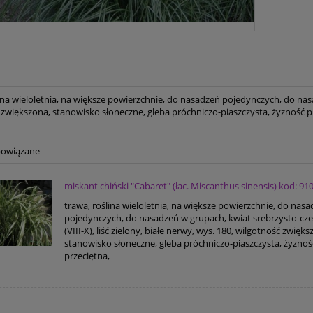
ina wieloletnia, na większe powierzchnie, do nasadzeń pojedynczych, do nasad
 zwiększona, stanowisko słoneczne, gleba próchniczo-piaszczysta, żyzność p
powiązane
miskant chiński "Cabaret" (łac. Miscanthus sinensis) kod: 91
trawa, roślina wieloletnia, na większe powierzchnie, do nas
pojedynczych, do nasadzeń w grupach, kwiat srebrzysto-c
(VIII-X), liść zielony, białe nerwy, wys. 180, wilgotność zwięks
stanowisko słoneczne, gleba próchniczo-piaszczysta, żyznoś
przeciętna,