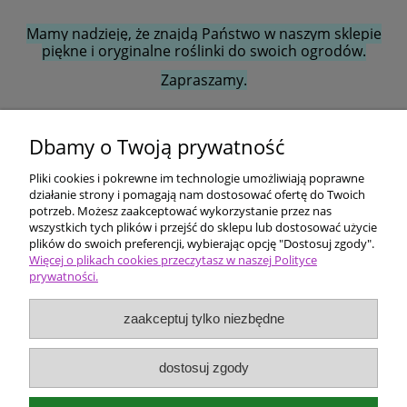
Mamy nadzieję, że znajdą Państwo w naszym sklepie
piękne i oryginalne roślinki do swoich ogrodów.
Zapraszamy.
Dbamy o Twoją prywatność
Ten produkt jest niedostępny.
Pliki cookies i pokrewne im technologie umożliwiają poprawne
Pomoc
działanie strony i pomagają nam dostosować ofertę do Twoich
potrzeb. Możesz zaakceptować wykorzystanie przez nas
wszystkich tych plików i przejść do sklepu lub dostosować użycie
Dostawa i płatności
plików do swoich preferencji, wybierając opcję "Dostosuj zgody".
Więcej o plikach cookies przeczytasz w naszej Polityce
prywatności.
Moje konto
zaakceptuj tylko niezbędne
Ceny i rodzaje zakupów
O firmie
dostosuj zgody
Bergenia Szkółka roślin ozdobnych