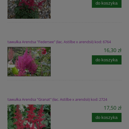
do koszyka
tawułka Arendsa "Federsee" (łac. Astilbe x arendsii) kod: 6764
16,30 zł
do koszyka
tawułka Arendsa "Granat" (łac. Astilbe x arendsii) kod: 2724
17,50 zł
do koszyka