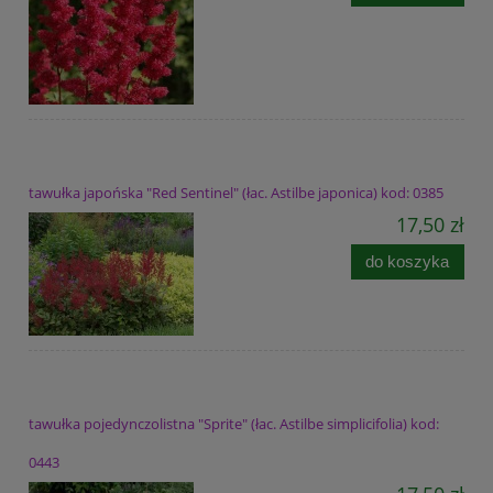
tawułka japońska "Red Sentinel" (łac. Astilbe japonica) kod: 0385
17,50 zł
do koszyka
tawułka pojedynczolistna "Sprite" (łac. Astilbe simplicifolia) kod:
0443