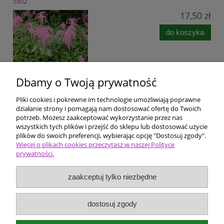
5502
17,50 zł
do koszyka
Dbamy o Twoją prywatność
Pliki cookies i pokrewne im technologie umożliwiają poprawne
Pomoc
działanie strony i pomagają nam dostosować ofertę do Twoich
potrzeb. Możesz zaakceptować wykorzystanie przez nas
wszystkich tych plików i przejść do sklepu lub dostosować użycie
Dostawa i płatności
plików do swoich preferencji, wybierając opcję "Dostosuj zgody".
Więcej o plikach cookies przeczytasz w naszej Polityce
prywatności.
Moje konto
zaakceptuj tylko niezbędne
Ceny i rodzaje zakupów
O firmie
dostosuj zgody