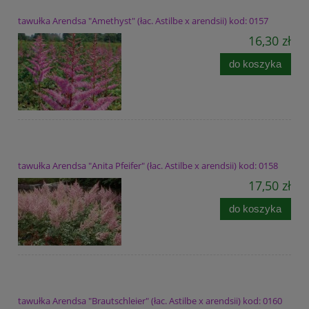
tawułka Arendsa "Amethyst" (łac. Astilbe x arendsii) kod: 0157
16,30 zł
do koszyka
tawułka Arendsa "Anita Pfeifer" (łac. Astilbe x arendsii) kod: 0158
17,50 zł
do koszyka
tawułka Arendsa "Brautschleier" (łac. Astilbe x arendsii) kod: 0160