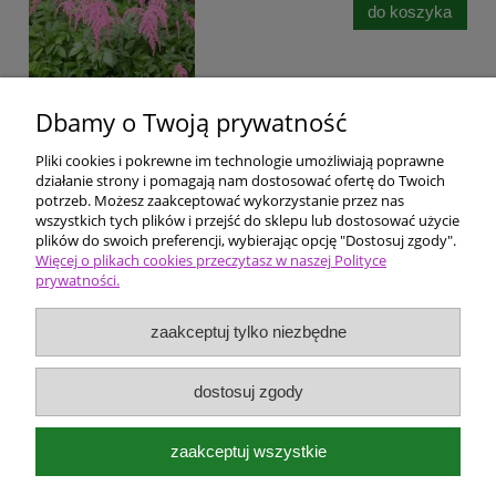
do koszyka
Dbamy o Twoją prywatność
Pliki cookies i pokrewne im technologie umożliwiają poprawne
Pomoc
działanie strony i pomagają nam dostosować ofertę do Twoich
potrzeb. Możesz zaakceptować wykorzystanie przez nas
wszystkich tych plików i przejść do sklepu lub dostosować użycie
Dostawa i płatności
plików do swoich preferencji, wybierając opcję "Dostosuj zgody".
Więcej o plikach cookies przeczytasz w naszej Polityce
prywatności.
Moje konto
zaakceptuj tylko niezbędne
Ceny i rodzaje zakupów
O firmie
dostosuj zgody
Bergenia Szkółka roślin ozdobnych
zaakceptuj wszystkie
Kokotów 574
32-002 Węgrzce Wielkie k/Krakowa