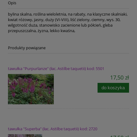
Opis
bylina skalna, roślina wieloletnia, na rabaty, na klasyczne skalniaki,
kwiat różowy, jasny, duży (VI-VIII), liść zielony, ciemny, wys. 30,
wilgotność duża, stanowisko zacienione lub półcień, gleba
przepuszczalna, żyzna, lekko kwaśna,
Produkty powiązane
tawułka "Purpurlanze" (łac. Astilbe taquetii) kod: 5501
17,50 zł
do koszyka
tawułka "Superba" (łac. Astilbe taquetii) kod: 2720