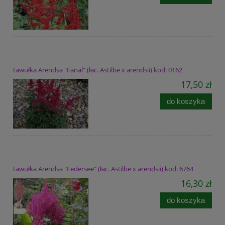
tawułka Arendsa "Fanal" (łac. Astilbe x arendsii) kod: 0162
17,50 zł
do koszyka
tawułka Arendsa "Federsee" (łac. Astilbe x arendsii) kod: 6764
16,30 zł
do koszyka